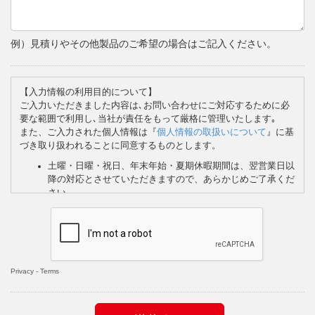
例）見積りやその他製品のご希望の場合はご記入ください。
【入力情報の利用目的について】
ご入力いただきました内容は､お問い合わせにご対応するために必
要な範囲で利用し､当社が責任をもって厳格に管理いたします｡
また、ご入力された個人情報は『
個人情報の取扱いについて
』に基
づき取り扱われることに同意するものとします。
土曜・日曜・祝日、年末年始・夏期休暇期間は、翌営業日以
降の対応とさせていただきますので、あらかじめご了承くだ
さい。
お問い合わせの内容によってはメールではなく、書面や電
話、FAX等でご回答させていただく場合もございます。
お問い合わせの内容や地域によっては担当の支店よりご回答
させていただく場合がございます。
必須印の項目は必ず入力をお願いいたします。
Privacy
-
Terms
記入内容に問題がなければ「ロボットではありません」にチェック
を入れ「送信する」ボタンを押してください。