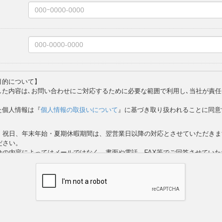
目的について】
した内容は､お問い合わせにご対応するために必要な範囲で利用し､当社が責
た個人情報は『
個人情報の取扱いについて
』に基づき取り扱われることに同意
・祝日、年末年始・夏期休暇期間は、翌営業日以降の対応とさせていただきま
ださい。
せの内容によってはメールではなく、書面や電話、FAX等でご回答させてい
せの内容や地域によっては担当の支店よりご回答させていただく場合がござい
目は必ず入力をお願いいたします。
なければ「ロボットではありません」にチェックを入れ「送信する」ボタンを