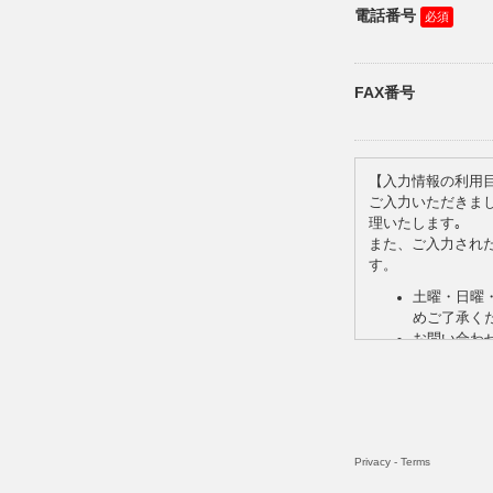
電話番号
FAX番号
【入力情報の利用
ご入力いただきま
理いたします｡
また、ご入力され
す。
土曜・日曜
めご了承く
お問い合わ
ます。
お問い合わ
必須印の項
記入内容に問題が
Privacy
-
Terms